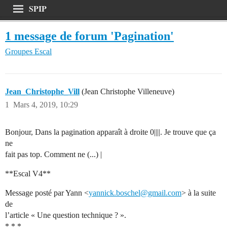
SPIP
Discuter de SPIP
1 message de forum 'Pagination'
Documentation
Groupes
Escal
Contribution
Entraide
Jean_Christophe_Vill
(Jean Christophe Villeneuve)
1
Mars 4, 2019, 10:29
Découverte
Bonjour, Dans la pagination apparaît à droite 0||||. Je trouve que ça
ne
fait pas top. Comment ne (...) |
**Escal V4**
Message posté par Yann <
yannick.boschel@gmail.com
> à la suite
de
l’article « Une question technique ? ».
* * *