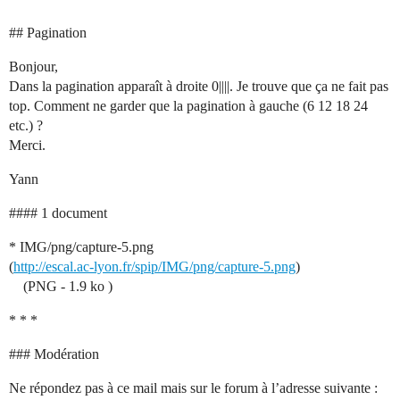
## Pagination
Bonjour,
Dans la pagination apparaît à droite 0||||. Je trouve que ça ne fait pas
top. Comment ne garder que la pagination à gauche (6 12 18 24
etc.) ?
Merci.
Yann
#### 1 document
* IMG/png/capture-5.png
(
http://escal.ac-lyon.fr/spip/IMG/png/capture-5.png
)
(PNG - 1.9 ko )
* * *
### Modération
Ne répondez pas à ce mail mais sur le forum à l’adresse suivante :